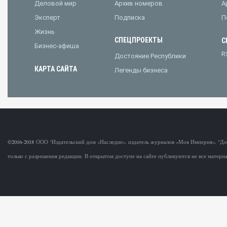
Деловой мир
Архив номеров
А
Эксперт
Подписка
П
Жизнь
СПЕЦПРОЕКТЫ
С
Бизнес-афиша
R
Достояние Республики
КАРТА САЙТА
Легенды бизнеса
©2016-2018
ООО "Издательский дом «Наследие», издатель журналов «Моя Империя», "Д
только с разрешения редакции. В открытом доступе на сайте публикуются не все матер