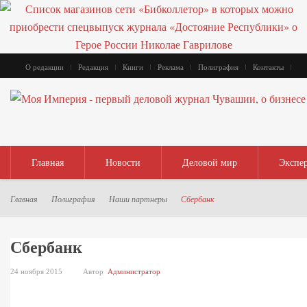
О редакции
Редакция
Книги
Реклама
Полиграфия
Контакты
Главная
Новости
Деловой мир
Экспе
Главная
Полиграфия
Наши партнеры
Сбербанк
Сбербанк
24 ноября 2015
Автор
Администратор