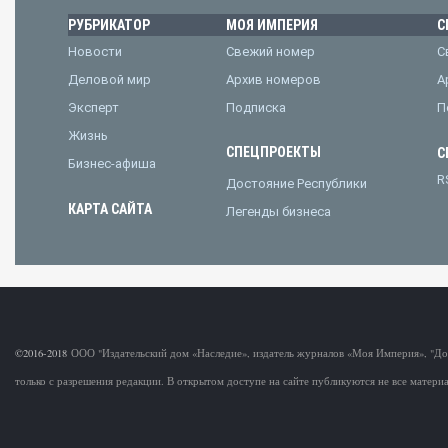
РУБРИКАТОР
МОЯ ИМПЕРИЯ
С
Новости
Свежий номер
С
Деловой мир
Архив номеров
А
Эксперт
Подписка
П
Жизнь
СПЕЦПРОЕКТЫ
С
Бизнес-афиша
R
Достояние Республики
КАРТА САЙТА
Легенды бизнеса
©2016-2018
ООО "Издательский дом «Наследие», издатель журналов «Моя Империя», "Д
только с разрешения редакции. В открытом доступе на сайте публикуются не все матер