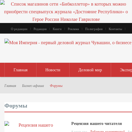
О редакции
Редакция
Книги
Реклама
Полиграфия
Контакты
Главная
Новости
Деловой мир
Экспе
Главная
Бизнес-афиша
Форумы
Форумы
Рецензия нашего читателя
9 years ago
Добавить комментарий
Au