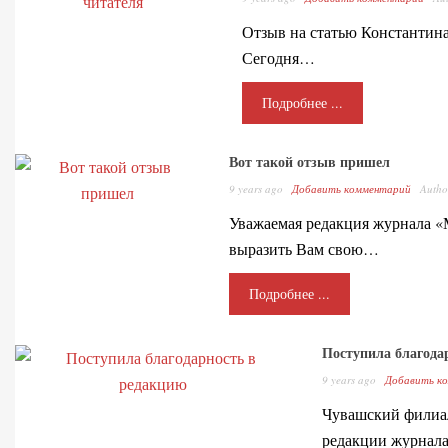
Отзыв на статью Константина
Сегодня…
Подробнее ...
Вот такой отзыв пришел
9 years ago
Добавить комментарий
Auth
Уважаемая редакция журнала «
выразить Вам свою…
Подробнее ...
Поступила благода
9 years ago
Добавить к
Чувашский филиал
редакции журнал