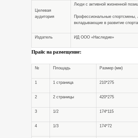
Люди с активной жизненной позиц
Целевая
аудитория
Профессиональные спортсмены, л
вкладывающие в развитие спорт
Издатель
ИД ООО «Наследие»
Прайс на размещение:
№
Площадь
Размер (мм)
1
1 страница
210*275
2
2 страницы
420*275
3
1/2
174*115
4
1/3
174*72