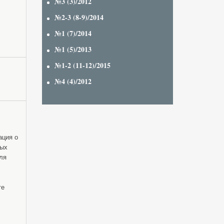
№3 (3)/2012
№2-3 (8-9)/2014
№1 (7)/2014
№1 (5)/2013
№1-2 (11-12)/2015
№4 (4)/2012
ация о
ных
ля
те