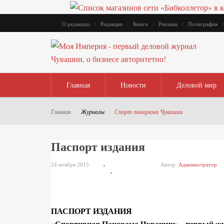
О редакции
Редакция
Книги
Реклама
Полиграфия
Главная
Новости
Деловой мир
Главная
Журналы
Спорт панорама Чувашии
Паспорт издания
24 ноября 2015
Автор
Администратор
1
2
3
ПАСПОРТ ИЗДАНИЯ
4
«Спортивная Панорама Чувашии» - первый журн
5