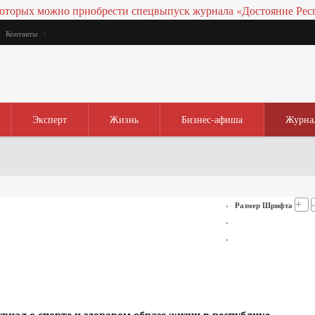
Контакты
Эксперт
Жизнь
Бизнес-афиша
Журна
+
Размер Шрифта
ал о спорте и здоровом образе жизни в республике