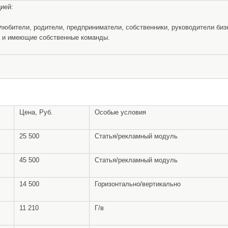
ией:
юбители, родители, предприниматели, собственники, руководители биз
а и имеющие собственные команды.
Цена, Руб.
Особые условия
25 500
Статья/рекламный модуль
45 500
Статья/рекламный модуль
14 500
Горизонтально/вертикально
11 210
Г/в