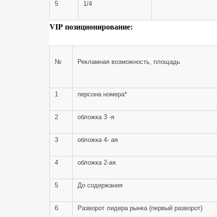
5
1/4
VIP позиционирование:
№
Рекламная возможность, площадь
1
персона номера*
2
обложка 3 -я
3
обложка 4- ая
4
обложка 2-ая
5
До содержания
6
Разворот лидера рынка (первый разворот)