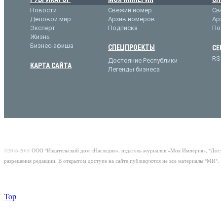
Новости
Свежий номер
Св
Деловой мир
Архив номеров
Ар
Эксперт
Подписка
По
Жизнь
Бизнес-афиша
СПЕЦПРОЕКТЫ
СЕ
RS
Достояние Республики
КАРТА САЙТА
Легенды бизнеса
©2016-2018
ООО "Издательский дом «Наследие», издатель журналов «Моя Империя», "Дос
разрешения редакции. В открытом доступе на сайте публикуются не все материалы "МИ".
Top