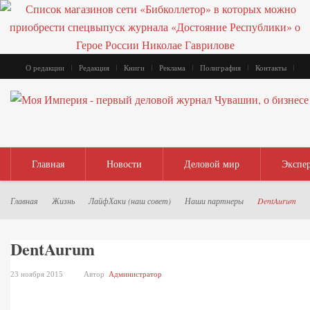
О редакции
Редакция
Книги
Реклама
Полиграфия
Контакты
Главная
Новости
Деловой мир
Экспе
Главная
Жизнь
ЛайфХаки (наш совет)
Наши партнеры
DentAurum
DentAurum
23 ноября 2015
Автор
Администратор