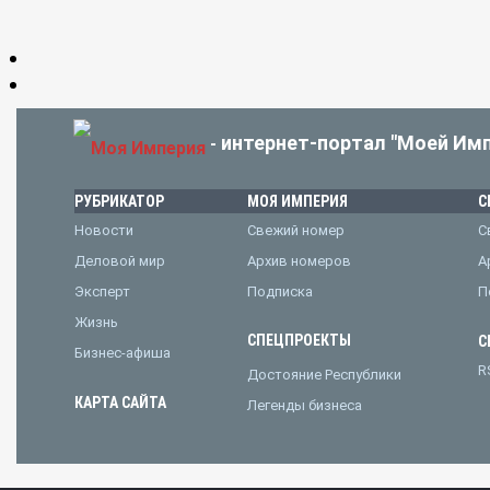
интернет-портал "Моей Имп
-
РУБРИКАТОР
МОЯ ИМПЕРИЯ
С
Новости
Свежий номер
С
Деловой мир
Архив номеров
А
Эксперт
Подписка
П
Жизнь
СПЕЦПРОЕКТЫ
С
Бизнес-афиша
R
Достояние Республики
КАРТА САЙТА
Легенды бизнеса