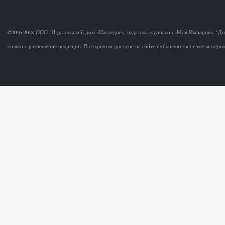
©2016-2018
ООО "Издательский дом «Наследие», издатель журналов «Моя Империя», "Д
только с разрешения редакции. В открытом доступе на сайте публикуются не все матер