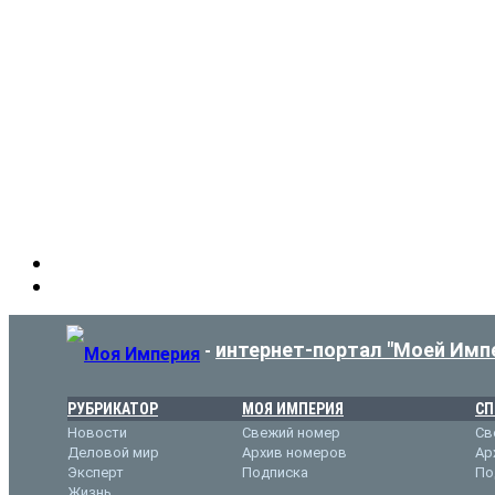
интернет-портал "Моей Имп
-
РУБРИКАТОР
МОЯ ИМПЕРИЯ
СП
Новости
Свежий номер
Св
Деловой мир
Архив номеров
Ар
Эксперт
Подписка
По
Жизнь