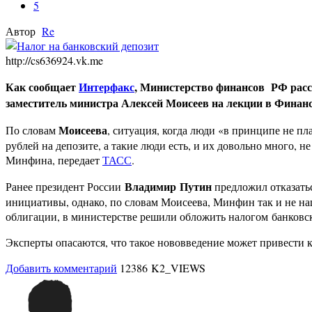
5
Автор
Re
http://cs636924.vk.me
Как сообщает
Интерфакс
, Министерство финансов
РФ расс
заместитель министра Алексей Моисеев на лекции в Финанс
Моисеева
По словам
, ситуация, когда люди «в принципе не п
рублей на депозите, а такие люди есть, и их довольно много, н
Минфина, передает
ТАСС
.
Владимир Путин
Ранее президент России
предложил отказать
инициативы, однако, по словам Моисеева, Минфин так и не на
облигации, в министерстве решили обложить налогом банковс
Эксперты опасаются, что такое нововведение может привести к
Добавить комментарий
12386 K2_VIEWS