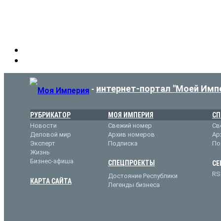
интернет-портал "Моей Имп
-
РУБРИКАТОР
МОЯ ИМПЕРИЯ
СП
Новости
Свежий номер
Св
Деловой мир
Архив номеров
Ар
Эксперт
Подписка
По
Жизнь
Бизнес-афиша
СПЕЦПРОЕКТЫ
СЕ
RS
Достояние Республики
КАРТА САЙТА
Легенды бизнеса