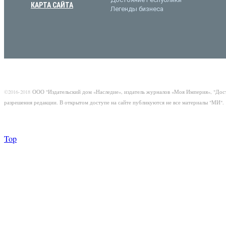
КАРТА САЙТА
Легенды бизнеса
©2016-2018
ООО "Издательский дом «Наследие», издатель журналов «Моя Империя», "Дос
разрешения редакции. В открытом доступе на сайте публикуются не все материалы "МИ".
Top