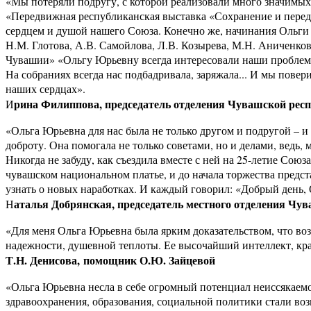
«Мы потеряли подругу, с которой реализовали много значимых
«Передвижная республиканская выставка «Сохранение и переда
сердцем и душой нашего Союза. Конечно же, начинания Ольги
Н.М. Глотова, А.В. Самойлова, Л.В. Козырева, М.Н. Аниченк
Чувашии» «Ольгу Юрьевну всегда интересовали наши проблемы 
На собраниях всегда нас подбадривала, заряжала... И мы повери
наших сердцах».
рина Филиппова, председатель отделения Чувашской рес
И
«Ольга Юрьевна для нас была не только другом и подругой – и 
доброту. Она помогала не только советами, но и делами, ведь
Никогда не забуду, как съездила вместе с ней на 25-летие Со
чувашском национальном платье, и до начала торжества предст
узнать о новых наработках. И каждый говорил: «Добрый день,
аталья Добрянская, председатель местного отделения Чу
Н
«Для меня Ольга Юрьевна была ярким доказательством, что воз
надежности, душевной теплоты. Ее высочайший интеллект, кра
Т.Н. Денисова,
помощник О.Ю. Зайцевой
«Ольга Юрьевна несла в себе огромный потенциал неиссякаемо
здравоохранения, образования, социальной политики стали в