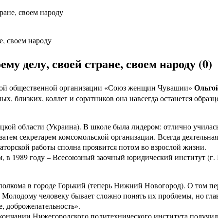
ране, своем народу
му делу, своей стране, своем народу (0)
Ольго
нской общественной организации «Союз женщин Чувашии»
ых, близких, коллег и соратников она навсегда останется обра
кой области (Украина). В школе была лидером: отлично училась,
атем секретарем комсомольской организации. Всегда деятельная
торской работы сполна проявится потом во взрослой жизни.
 в 1989 году – Всесоюзный заочный юридический институт (г. 
олкома в городе Горький (теперь Нижний Новогород). О том пе
Молодому человеку бывает сложно понять их проблемы, но глав
е, доброжелательность».
окончании Нижегородского политехнического института получил