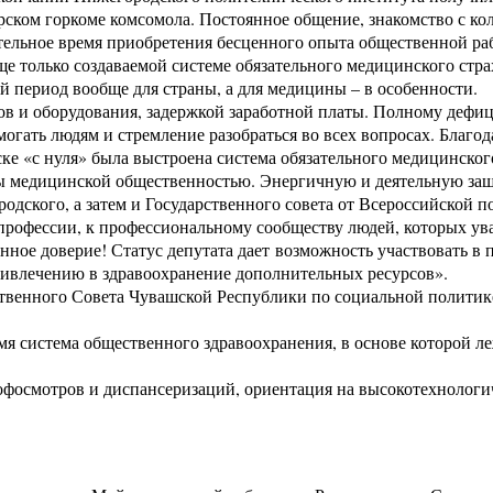
рском горкоме комсомола. Постоянное общение, знакомство с ко
ельное время приобретения бесценного опыта общественной ра
е только создаваемой системе обязательного медицинского стра
й период вообще для страны, а для медицины – в особенности.
ов и оборудования, задержкой заработной платы. Полному дефи
огать людям и стремление разобраться во всех вопросах. Благ
е «с нуля» была выстроена система обязательного медицинског
ы медицинской общественностью. Энергичную и деятельную за
родского, а затем и Государственного совета от Всероссийско
офессии, к профессиональному сообществу людей, которых ува
занное доверие! Статус депутата дает возможность участвовать 
привлечению в здравоохранение дополнительных ресурсов».
рственного Совета Чувашской Республики по социальной политик
мя система общественного здравоохранения, в основе которой л
рофосмотров и диспансеризаций, ориентация на высокотехноло