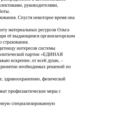
ллективами, руководителями,
боты.
хования. Спустя некоторое время она
циту материальных ресурсов Ольга
одаря её выдающимся организаторским
о страхования.
щитницу интересов системы
й политической партии «ЕДИНАЯ
жаю искренне, от всей души, –
в принятии необходимых решений по
е, здравоохранению, физической
ежат профилактические меры с
гичную специализированную