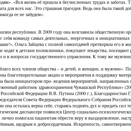
людям». «Вся жизнь её прошла в бесчисленных трудах и заботах
ата для всех нас. Это страшная трагедия. Ведь она была такой 
когда ее не забудем».
 жизни республики. В 2009 году она возглавила общественную 
руг себя команду самых деятельных, энергичных и инициативны
аше!», Ольга Зайцева с полной самоотдачей претворяла его в 
и ходят в детские поликлиники, покупают лекарства, посещают р
 и в вопросах государственного управления. К тому же мужчи
благо всех членов общества – и детей, и женщин, и мужчин». 
ны благотворительные акции и мероприятия в поддержку матери
на была инициатором про- ведения мероприятий, направленных 
луженный работник здравоохранения Чувашской Республики» (200
Российской Федерации В.В. Путина (2000 г.), Благодарностью Г
дседателя Совета Федерации Федерального Собрания Российско
ни она осталась верна себе, стараясь поднять дух и придать сил 
огическом диспансере появился Центр социально-психологическ
лично помогала пациентам обрести веру в выздоровление, настр
бивым, щедрым и добросердечным. Искренность, самоотверженно