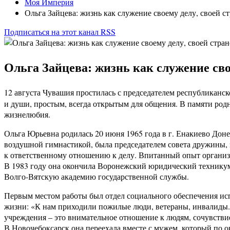
Моя Империя
Ольга Зайцева: жизнь как служение своему делу, своей ст
Подписаться на этот канал RSS
Ольга Зайцева: жизнь как служение свое
12 августа Чувашия простилась с председателем республика
и души, простым, всегда открытым для общения. В памяти родн
жизнелюбия.
Ольга Юрьевна родилась 20 июня 1965 года в г. Енакиево Донец
воздушной гимнастикой, была председателем совета дружины, з
к ответственному отношению к делу. Впитанный опыт организа
В 1983 году она окончила Воронежский юридический техникум,
Волго-Вятскую академию государственной службы.
Первым местом работы был отдел социального обеспечения исп
жизни: «К нам приходили пожилые люди, ветераны, инвалиды. 
учреждения – это внимательное отношение к людям, сочувстви
В Новочебоксарск она переехала вместе с мужем, который по 