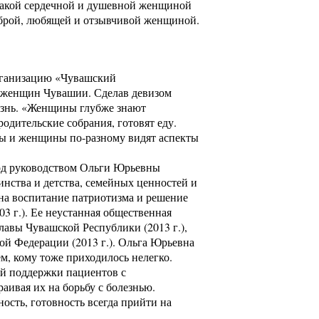
. Такой сердечной и душевной женщиной
доброй, любящей и отзывчивой женщиной.
организацию «Чувашский
х женщин Чувашии. Сделав девизом
жизнь. «Женщины глубже знают
одительские собрания, готовят еду.
ны и женщины по-разному видят аспекты
Под руководством Ольги Юрьевны
нства и детства, семейных ценностей и
на воспитание патриотизма и решение
3 г.). Ее неустанная общественная
лавы Чувашской Республики (2013 г.),
й Федерации (2013 г.). Ольга Юрьевна
тем, кому тоже приходилось нелегко.
ой поддержки пациентов с
аивая их на борьбу с болезнью.
сть, готовность всегда прийти на