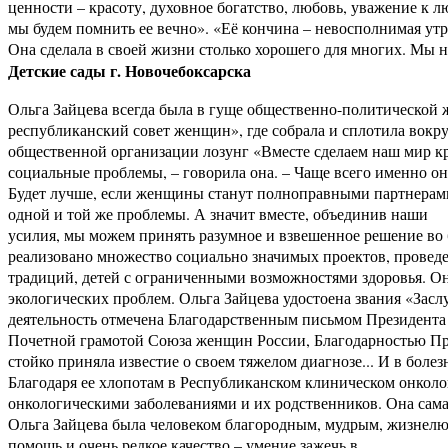
ценности – красоту, духовное богатство, любовь, уважение к 
мы будем помнить ее вечно». «Её кончина – невосполнимая утр
Она сделала в своей жизни столько хорошего для многих. Мы ни
Детские сады г. Новочебоксарска
Ольга Зайцева всегда была в гуще общественно-политической
республиканский совет женщин», где собрала и сплотила вок
общественной организации лозунг «Вместе сделаем наш мир кр
социальные проблемы, – говорила она. – Чаще всего именно он
Будет лучше, если женщины станут полноправными партнерами
одной и той же проблемы. А значит вместе, объединив наши
усилия, мы можем принять разумное и взвешенное решение во 
реализовано множество социально значимых проектов, проведе
традиций, детей с ограниченными возможностями здоровья. О
экологических проблем. Ольга Зайцева удостоена звания «Зас
деятельность отмечена Благодарственным письмом Президента 
Почетной грамотой Союза женщин России, Благодарностью Пре
стойко приняла известие о своем тяжелом диагнозе... И в болез
Благодаря ее хлопотам в Республиканском клиническом онкол
онкологическими заболеваниями и их родственников. Она сама 
Ольга Зайцева была человеком благородным, мудрым, жизнелю
помощь и очень редкое качество – умение зажечь в