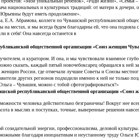
 проектов: «Мой уникальный ребенок», «Ради жизни», «Семья – 
ча национальных и культурных традиций: от матери к дочери, от
 Юрьевны будут иметь продолжение».
ова, Е.А. Абрамова, коллеги по Чувашской республиканской об
на местах, и мы всегда будем благодарны ей, что она подняла 
ли в себя! Она навсегда останется в
публиканской общественной организации «Союз женщин Чува
учителем, и куратором. И она, и мы чувствовали взаимное глубо
, можно сказать, каждый пятый новочебоксарец обращался к ней 
юза женщин России, где отмечали лучшие Советы и Союзы местно
авители других регионов подходили именно к ней не только позд
 Ольга – Чувашия, можно с тобой сфотографироваться?»
вашской республиканской общественной организации «Союз 
можности человека действительно безграничны! Вокруг нее всег
сота в мыслях и поступках, точные, выверенные решения навсег
й созидательной энергии, профессионализма, деловой культуры
озможными благодаря инициативам и неустанному труду Ольги Ю