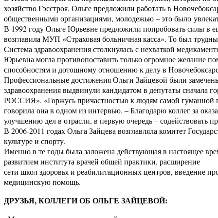
хозяйство Гэсстроя. Ольге предложили работать в Новочебокса
общественными организациями, молодежью – это было увлекат
В 1992 году Ольге Юрьевне предложили попробовать силы в ещ
возглавила МУП «Страховая больничная касса». То был трудны
Система здравоохранения столкнулась с нехваткой медикамент
Юрьевна могла противопоставить только огромное желание пом
способностям и дотошному отношению к делу в Новочебоксарск
Профессиональные достижения Ольги Зайцевой были замечен
здравоохранения выдвинули кандидатом в депутаты сначала го
РОССИЯ». «Горжусь причастностью к людям самой гуманной пр
говорила она в одном из интервью. – Благодарю коллег за ока
улучшению дел в отрасли, в первую очередь – содействовать 
В 2006-2011 годах Ольга Зайцева возглавляла комитет Госуда
культуре и спорту.
Именно в те годы была заложена действующая в настоящее вре
развитием института врачей общей практики, расширение
сети школ здоровья и реабилитационных центров, введение п
медицинскую помощь.
ДРУЗЬЯ, КОЛЛЕГИ ОБ ОЛЬГЕ ЗАЙЦЕВОЙ: