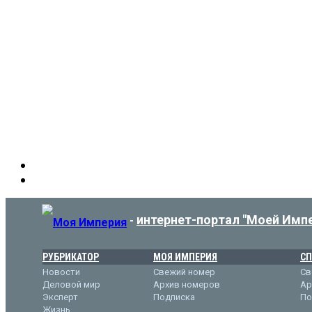
интернет-портал "Моей Имп
-
РУБРИКАТОР
МОЯ ИМПЕРИЯ
СП
Новости
Свежий номер
Св
Деловой мир
Архив номеров
Ар
Эксперт
Подписка
По
Жизнь