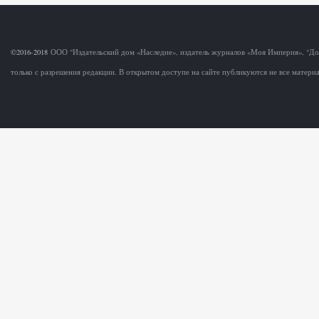
©2016-2018
ООО "Издательский дом «Наследие», издатель журналов «Моя Империя», "Д
только с разрешения редакции. В открытом доступе на сайте публикуются не все матер