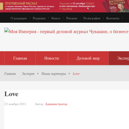
О редакции
Редакция
Книги
Реклама
Полиграфия
Контакты
Главная
Новости
Деловой мир
Экспе
Главная
Эксперт
Наши партнеры
Love
Love
23 ноября 2015
Автор
Администратор