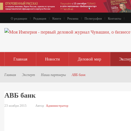
О редакции
Редакция
Книги
Реклама
Полиграфия
Контакты
Главная
Новости
Деловой мир
Экспе
Главная
Эксперт
Наши партнеры
АВБ банк
АВБ банк
23 ноября 2015
Автор
Администратор