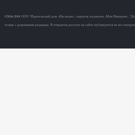
©2016-2018
ООО "Издательский дом «Наследие», издатель журналов «Моя Империя», "Д
только с разрешения редакции. В открытом доступе на сайте публикуются не все матер