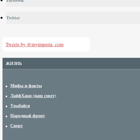
Facebook
Twitter
Tweets by @myimperia_com
ЖИЗНЬ
Мифы и факты
ЛайфХаки (наш совет)
Улыбайся
Народный фронт
Спорт