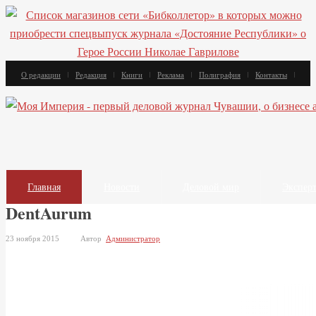
О редакции
Редакция
Книги
Реклама
Полиграфия
Контакты
Главная
Новости
Деловой мир
Экспер
DentAurum
23 ноября 2015
Автор
Администратор