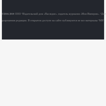
©2016-2018
ООО "Издательский дом «Наследие», издатель журналов «Моя Империя», "Дос
разрешения редакции. В открытом доступе на сайте публикуются не все материалы "МИ".