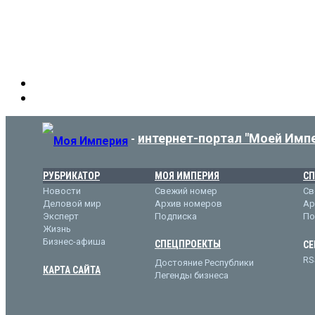
интернет-портал "Моей Имп
-
РУБРИКАТОР
МОЯ ИМПЕРИЯ
СП
Новости
Свежий номер
Св
Деловой мир
Архив номеров
Ар
Эксперт
Подписка
По
Жизнь
Бизнес-афиша
СПЕЦПРОЕКТЫ
СЕ
RS
Достояние Республики
КАРТА САЙТА
Легенды бизнеса