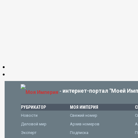
интернет-портал "Моей Имп
-
РУБРИКАТОР
МОЯ ИМПЕРИЯ
С
Новости
Свежий номер
С
Деловой мир
Архив номеров
А
Эксперт
Подписка
П