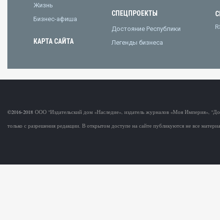
Жизнь
СПЕЦПРОЕКТЫ
С
Бизнес-афиша
R
Достояние Республики
КАРТА САЙТА
Легенды бизнеса
©2016-2018
ООО "Издательский дом «Наследие», издатель журналов «Моя Империя», "Д
только с разрешения редакции. В открытом доступе на сайте публикуются не все матер