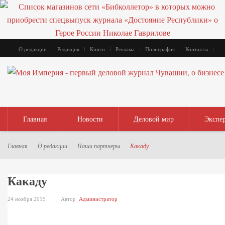
О редакции
Редакция
Книги
Реклама
Полиграфия
Контакты
Главная
Новости
Деловой мир
Экспе
Главная
О редакции
Наши партнеры
Какаду
Какаду
24 ноября 2015
Автор
Администратор