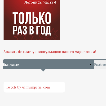
Заказать бесплатную консультацию нашего маркетолога!
Вконтакте
Faceboo
Tweets by @myimperia_com