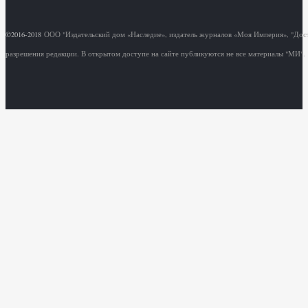
©2016-2018
ООО "Издательский дом «Наследие», издатель журналов «Моя Империя», "Дос
разрешения редакции. В открытом доступе на сайте публикуются не все материалы "МИ".