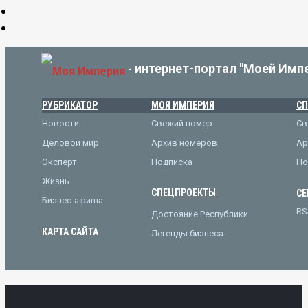
интернет-портал "Моей Имп
-
РУБРИКАТОР
МОЯ ИМПЕРИЯ
СП
Новости
Свежий номер
Св
Деловой мир
Архив номеров
Ар
Эксперт
Подписка
По
Жизнь
СПЕЦПРОЕКТЫ
СЕ
Бизнес-афиша
RS
Достояние Республики
КАРТА САЙТА
Легенды бизнеса