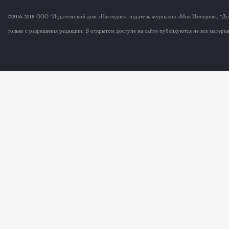
©2016-2018
ООО "Издательский дом «Наследие», издатель журналов «Моя Империя», "Д
только с разрешения редакции. В открытом доступе на сайте публикуются не все матер