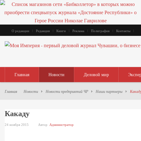
О редакции
Редакция
Книги
Реклама
Полиграфия
Контакты
Главная
Новости
Деловой мир
Экспе
Главная
Новости
Новости предприятий ЧР
Наши партнеры
Какад
Какаду
24 ноября 2015
Автор
Администратор