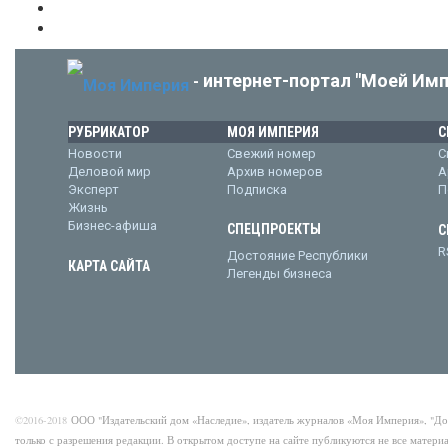
интернет-портал "Моей Имп
-
РУБРИКАТОР
МОЯ ИМПЕРИЯ
С
Новости
Свежий номер
С
Деловой мир
Архив номеров
А
Эксперт
Подписка
П
Жизнь
Бизнес-афиша
СПЕЦПРОЕКТЫ
С
R
Достояние Республики
КАРТА САЙТА
Легенды бизнеса
©2016-2018
ООО "Издательский дом «Наследие», издатель журналов «Моя Империя», "Д
только с разрешения редакции. В открытом доступе на сайте публикуются не все матер