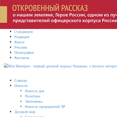
О редакции
Редакция
Книги
Реклама
Полиграфия
Контакты
Главная
Новости
Новость дня
Политика
Экономика
Новости предприятий ЧР
Деловой мир
Стоп кризис