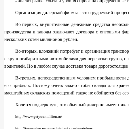
- анализ рынка сбыта и уровня спроса на определенные 
Организация дилерской фирмы – это трудоемкий процесс
Во-первых, внушительные денежные средства необход
производства и заводы заключают договора с оптовыми фи
нескольких сотен миллионов рублей.
Во-вторых, вложений потребует и организация транспо
с крупногабаритным
и автомобилями для перевозки грузов, 
водителей. Но в любом случае доставка товара дорогостоящее
В-третьих, непосредственным условием прибыльности д
его прибыль. Поэтому очень важно чтобы склады для хране
масштабных складских помещений также не обойдется без се
Хочется подчеркнуть, что обычный дилер не имеет никак
http://www.getyo
urmillion.ru/
http://tvou-udeu
.ru/posredniches
kaya-deyatelnost