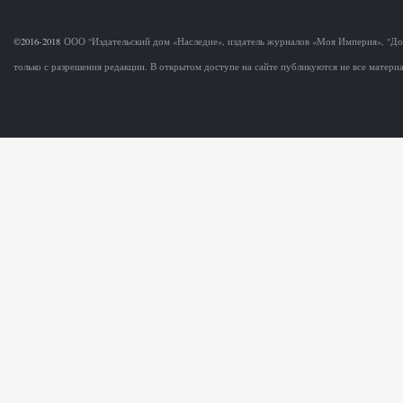
©2016-2018
ООО "Издательский дом «Наследие», издатель журналов «Моя Империя», "Д
только с разрешения редакции. В открытом доступе на сайте публикуются не все матер