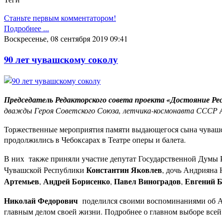
Станьте первым комментатором!
Подробнее ...
Воскресенье, 08 сентября 2019 09:41
90 лет чувашскому соколу
Председатель Редакторского совета проекта «Достояние Ре
дважды Героя Советского Союза, летчика-космонавта СССР
Торжественные мероприятия памяти выдающегося сына чувашс
продолжились в Чебоксарах в Театре оперы и балета.
В них также приняли участие депутат Государственной Думы
Константин Яковлев
Чувашской Республики
, дочь Андрияна 
Артемьев
Андрей Борисенко
Павел Виноградов
Евгений Б
,
,
,
Николай Федорович
поделился своими воспоминаниями об Ан
главным делом своей жизни. Подробнее о главном выборе все