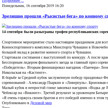
Подробнее ...
Понедельник, 16 сентября 2019 16:20
Зрелищно прошли «Рысистые бега» по конному с
14 сентября
были разыграны трофеи республиканских сорев
Спортивное мероприятие стало настоящим праздником для всех
Конноспортивного комплекса Минспорта Чувашии в Новочебок
большой вклад в развитие конного спорта в Чувашии.
Стартовали состязания с выступлений по конкуру. А после кра
Бесспорным лидером финального заезда за главный приз сорев
«Победитель». Вторым финишировал наездник «Панчера» Леон
Никольская на «Кастинге».
В борьбе за Средний кубок заслуженную победу праздновал Ф
соревнований - Александр Пыркин и «Ливерпуль». Бронзовая н
Малый кубок в непростой гонке завоевал наездник «Водка д
Чебоксар на «Викинге». Третий результат за уроженцем Баты
«Я очень горжусь своим братом и его победой именно в этом т
Опубликовано в
Деловой мир
Теги