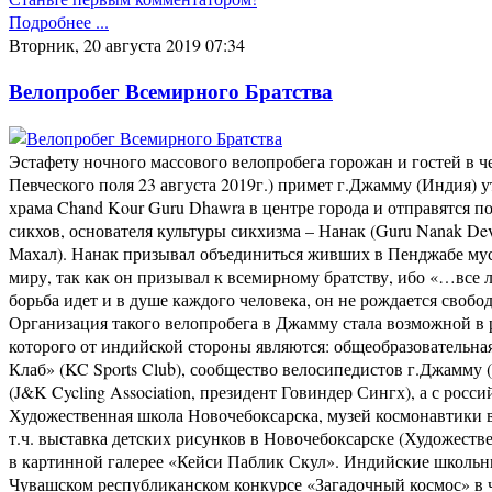
Подробнее ...
Вторник, 20 августа 2019 07:34
Велопробег Всемирного Братства
Эстафету ночного массового велопробега горожан и гостей в ч
Певческого поля 23 августа 2019г.) примет г.Джамму (Индия) 
храма Chand Kour Guru Dhawra в центре города и отправятся п
сикхов, основателя культуры сикхизма – Нанак (Guru Nanak D
Махал). Нанак призывал объединиться живших в Пенджабе мусу
миру, так как он призывал к всемирному братству, ибо «…все 
борьба идет и в душе каждого человека, он не рождается свобо
Организация такого велопробега в Джамму стала возможной в
которого от индийской стороны являются: общеобразовательна
Клаб» (KC Sports Club), сообщество велосипедистов г.Джамму
(J&K Cycling Association, президент Говиндер Сингх), а с р
Художественная школа Новочебоксарска, музей космонавтики в
т.ч. выставка детских рисунков в Новочебоксарске (Художеств
в картинной галерее «Кейси Паблик Скул». Индийские школьн
Чувашском республиканском конкурсе «Загадочный космос» в ч