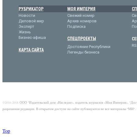
РУБРИКАТОР
МОЯ ИМПЕРИЯ
СП
Новости
Свежий номер
Св
Деловой мир
Архив номеров
Ар
Эксперт
Подписка
По
Жизнь
Бизнес-афиша
СПЕЦПРОЕКТЫ
СЕ
RS
Достояние Республики
КАРТА САЙТА
Легенды бизнеса
©2016-2018
ООО "Издательский дом «Наследие», издатель журналов «Моя Империя», "Дос
разрешения редакции. В открытом доступе на сайте публикуются не все материалы "МИ".
Top