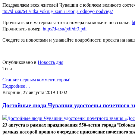
Поздравляем всех жителей Чувашии с юбилеем великого соотеч
ttp://d-r.su/64-vitka-vokrug-zemli-istorija-odnogo-podviga/
Прочитать все материалы этого номера вы можете по ссылке:
h
Пролистать номер:
http://d-r.su/pdf/dr3.pdf
Следите за новостями и узнавайте подробности проекта на наш
Опубликовано в
Новость дня
Теги
Станьте первым комментатором!
Подробнее ...
Вторник, 27 августа 2019 14:02
Достойные люди Чувашии удостоены почетного з
23 августа в рамках празднования 550-летия города Чебокс
рамках которой прошло очередное присвоение почетного зв