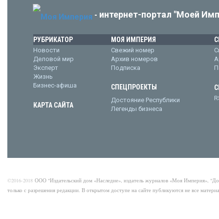
интернет-портал "Моей Имп
-
РУБРИКАТОР
МОЯ ИМПЕРИЯ
С
Новости
Свежий номер
С
Деловой мир
Архив номеров
А
Эксперт
Подписка
П
Жизнь
Бизнес-афиша
СПЕЦПРОЕКТЫ
С
R
Достояние Республики
КАРТА САЙТА
Легенды бизнеса
©2016-2018
ООО "Издательский дом «Наследие», издатель журналов «Моя Империя», "Д
только с разрешения редакции. В открытом доступе на сайте публикуются не все матер