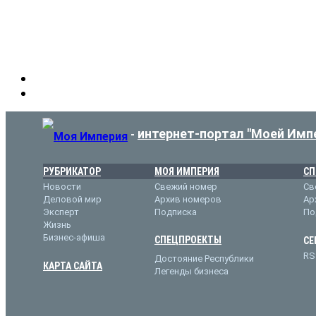
интернет-портал "Моей Имп
-
РУБРИКАТОР
МОЯ ИМПЕРИЯ
СП
Новости
Свежий номер
Св
Деловой мир
Архив номеров
Ар
Эксперт
Подписка
По
Жизнь
Бизнес-афиша
СПЕЦПРОЕКТЫ
СЕ
RS
Достояние Республики
КАРТА САЙТА
Легенды бизнеса