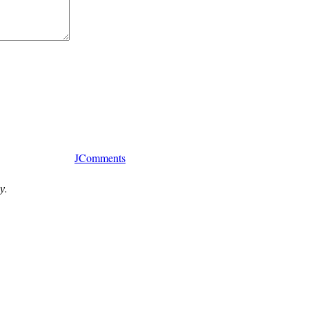
JComments
у.