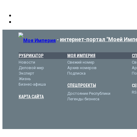
интернет-портал "Моей Имп
-
РУБРИКАТОР
МОЯ ИМПЕРИЯ
СП
Новости
Свежий номер
Св
Деловой мир
Архив номеров
Ар
Эксперт
Подписка
По
Жизнь
Бизнес-афиша
СПЕЦПРОЕКТЫ
СЕ
RS
Достояние Республики
КАРТА САЙТА
Легенды бизнеса