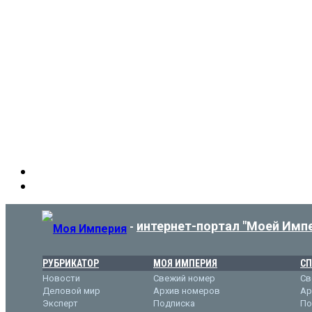
интернет-портал "Моей Имп
-
РУБРИКАТОР
МОЯ ИМПЕРИЯ
СП
Новости
Свежий номер
Св
Деловой мир
Архив номеров
Ар
Эксперт
Подписка
По