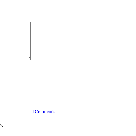
JComments
у.