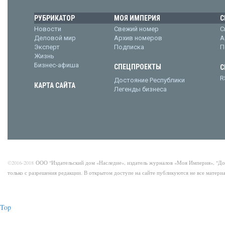
РУБРИКАТОР
МОЯ ИМПЕРИЯ
С
Новости
Свежий номер
С
Деловой мир
Архив номеров
А
Эксперт
Подписка
П
Жизнь
Бизнес-афиша
СПЕЦПРОЕКТЫ
С
R
Достояние Республики
КАРТА САЙТА
Легенды бизнеса
©2016-2018
ООО "Издательский дом «Наследие», издатель журналов «Моя Империя», "Д
только с разрешения редакции. В открытом доступе на сайте публикуются не все матер
Top