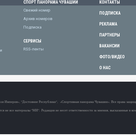
СПОРТ ПАНОРАМА ЧУВАШИИ
КОНТАКТЫ
Свежий номер
ПОДПИСКА
Архив номеров
РЕКЛАМА
Подписка
ПАРТНЕРЫ
СЕРВИСЫ
ВАКАНСИИ
RSS-ленты
и
ФОТО/ВИДЕО
О НАС
Моя Империя», "Достояние Республики", «Спортивная панорама Чувашии». Все права защи
тся не все материалы "МИ".
Редакция не несет ответственности за мнения, высказанные в ко