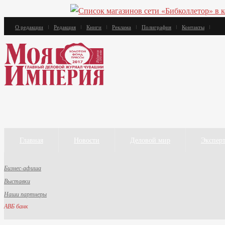
О редакции
Редакция
Книги
Реклама
Полиграфия
Контакты
Главная
Новости
Деловой мир
Экспер
Бизнес-афиша
Выставки
Наши партнеры
АВБ банк