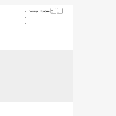
+
–
Размер Шрифта