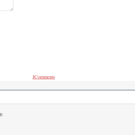
JComments
у.